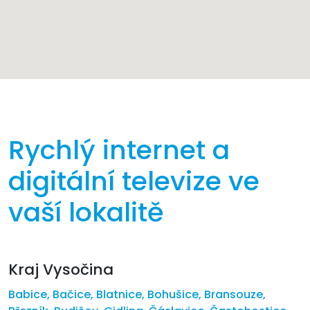
Rychlý internet a
digitální televize ve
vaší lokalitě
Kraj Vysočina
Babice
,
Bačice
,
Blatnice
,
Bohušice
,
Bransouze
,