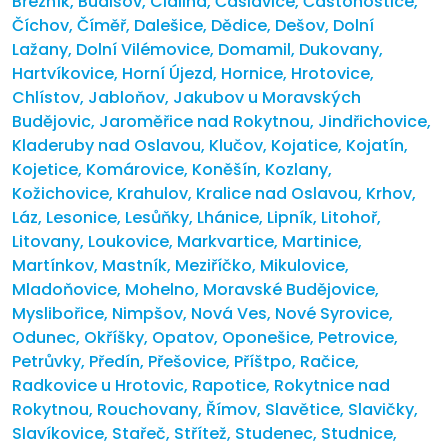
Březník
,
Budišov
,
Cidlina
,
Čáslavice
,
Častohostice
,
Číchov
,
Číměř
,
Dalešice
,
Dědice
,
Dešov
,
Dolní
Lažany
,
Dolní Vilémovice
,
Domamil
,
Dukovany
,
Hartvíkovice
,
Horní Újezd
,
Hornice
,
Hrotovice
,
Chlístov
,
Jabloňov
,
Jakubov u Moravských
Budějovic
,
Jaroměřice nad Rokytnou
,
Jindřichovice
,
Kladeruby nad Oslavou
,
Klučov
,
Kojatice
,
Kojatín
,
Kojetice
,
Komárovice
,
Koněšín
,
Kozlany
,
Kožichovice
,
Krahulov
,
Kralice nad Oslavou
,
Krhov
,
Láz
,
Lesonice
,
Lesůňky
,
Lhánice
,
Lipník
,
Litohoř
,
Litovany
,
Loukovice
,
Markvartice
,
Martinice
,
Martínkov
,
Mastník
,
Meziříčko
,
Mikulovice
,
Mladoňovice
,
Mohelno
,
Moravské Budějovice
,
Myslibořice
,
Nimpšov
,
Nová Ves
,
Nové Syrovice
,
Odunec
,
Okříšky
,
Opatov
,
Oponešice
,
Petrovice
,
Petrůvky
,
Předín
,
Přešovice
,
Příštpo
,
Račice
,
Radkovice u Hrotovic
,
Rapotice
,
Rokytnice nad
Rokytnou
,
Rouchovany
,
Římov
,
Slavětice
,
Slavičky
,
Slavíkovice
,
Stařeč
,
Střítež
,
Studenec
,
Studnice
,