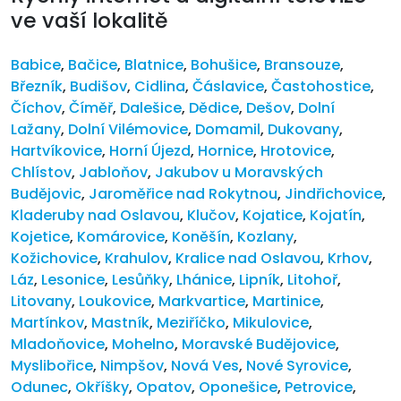
ve vaší lokalitě
Babice
,
Bačice
,
Blatnice
,
Bohušice
,
Bransouze
,
Březník
,
Budišov
,
Cidlina
,
Čáslavice
,
Častohostice
,
Číchov
,
Číměř
,
Dalešice
,
Dědice
,
Dešov
,
Dolní
Lažany
,
Dolní Vilémovice
,
Domamil
,
Dukovany
,
Hartvíkovice
,
Horní Újezd
,
Hornice
,
Hrotovice
,
Chlístov
,
Jabloňov
,
Jakubov u Moravských
Budějovic
,
Jaroměřice nad Rokytnou
,
Jindřichovice
,
Kladeruby nad Oslavou
,
Klučov
,
Kojatice
,
Kojatín
,
Kojetice
,
Komárovice
,
Koněšín
,
Kozlany
,
Kožichovice
,
Krahulov
,
Kralice nad Oslavou
,
Krhov
,
Láz
,
Lesonice
,
Lesůňky
,
Lhánice
,
Lipník
,
Litohoř
,
Litovany
,
Loukovice
,
Markvartice
,
Martinice
,
Martínkov
,
Mastník
,
Meziříčko
,
Mikulovice
,
Mladoňovice
,
Mohelno
,
Moravské Budějovice
,
Myslibořice
,
Nimpšov
,
Nová Ves
,
Nové Syrovice
,
Odunec
,
Okříšky
,
Opatov
,
Oponešice
,
Petrovice
,