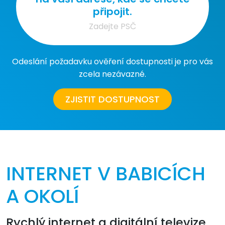
připojit.
Odeslání požadavku ověření dostupnosti je pro vás
zcela nezávazné.
ZJISTIT DOSTUPNOST
INTERNET V BABICÍCH
A OKOLÍ
Rychlý internet a digitální televize