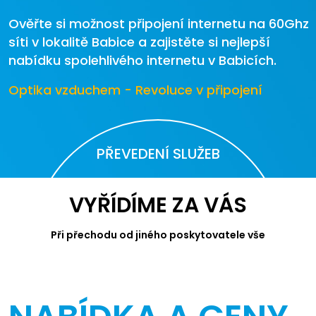
Ověřte si možnost připojení internetu na 60Ghz
síti v lokalitě Babice a zajistěte si nejlepší
nabídku spolehlivého internetu v Babicích.
Optika vzduchem - Revoluce v připojení
PŘEVEDENÍ SLUŽEB
VYŘÍDÍME ZA VÁS
Při přechodu od jiného poskytovatele vše
zařídíme. Bez starostí vybírejte ze
zvýhodněné nabídky JaroNetu.