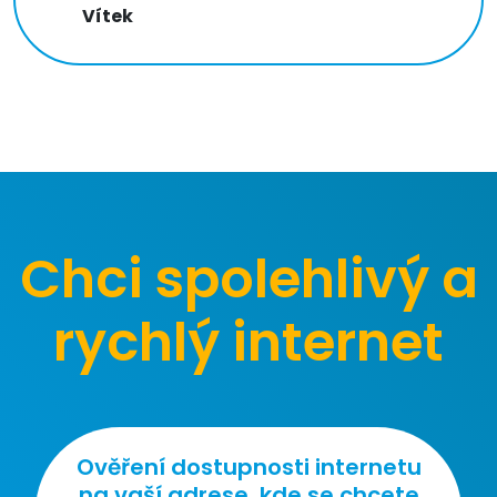
Vítek
Chci spolehlivý a
rychlý internet
Ověření dostupnosti internetu
na vaší adrese, kde se chcete