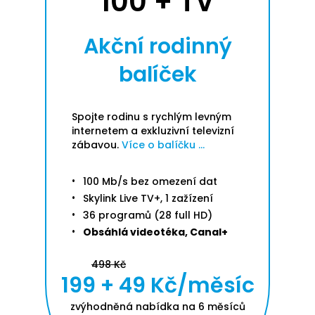
100 + TV
Akční rodinný
balíček
Spojte rodinu s rychlým levným
internetem a exkluzivní televizní
zábavou.
Více o balíčku ...
100 Mb/s bez omezení dat
Skylink Live TV+, 1 zažízení
36 programů (28 full HD)
Obsáhlá videotéka, Canal+
498 Kč
199 + 49 Kč/měsíc
zvýhodněná nabídka na 6 měsíců