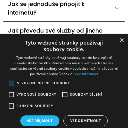
Jak se jednoduše připojit k
internetu?
Jak převedu své služby od jiného
poskytovatele internetu?
×
Tyto webové stránky používají
soubory cookie.
Dostupné technologie internetového
Tyto webové stránky používají soubory cookie ke zlepšení
uživatelského zážitku. Používáním našich webových stránek
připojení? 60Ghz,DSL
souhlasíte se všemi soubory cookie v souladu s našimi zásadami
používání souborů cookie.
Více informací
Mohu změnit rychlost internetu?
NEZBYTNĚ NUTNÉ SOUBORY
VÝKONOVÉ SOUBORY
SOUBORY CÍLENÍ
Internetová televize v Babicích
FUNKČNÍ SOUBORY
VŠE PŘIJMOUT
VŠE ODMÍTNOUT