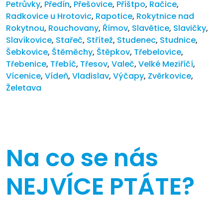
Petrůvky
,
Předín
,
Přešovice
,
Příštpo
,
Račice
,
Radkovice u Hrotovic
,
Rapotice
,
Rokytnice nad
Rokytnou
,
Rouchovany
,
Římov
,
Slavětice
,
Slavičky
,
Slavíkovice
,
Stařeč
,
Střítež
,
Studenec
,
Studnice
,
Šebkovice
,
Štěměchy
,
Štěpkov
,
Třebelovice
,
Třebenice
,
Třebíč
,
Třesov
,
Valeč
,
Velké Meziříčí
,
Vícenice
,
Vídeň
,
Vladislav
,
Výčapy
,
Zvěrkovice
,
Želetava
Na co se nás
NEJVÍCE PTÁTE?