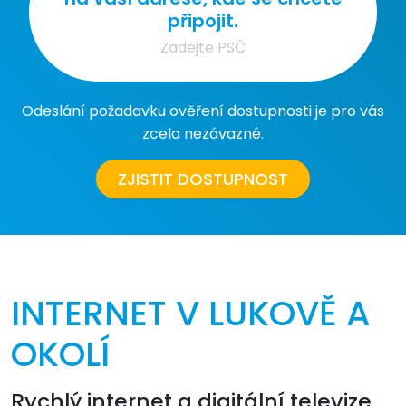
připojit.
Odeslání požadavku ověření dostupnosti je pro vás
zcela nezávazné.
ZJISTIT DOSTUPNOST
INTERNET V LUKOVĚ A
OKOLÍ
Rychlý internet a digitální televize