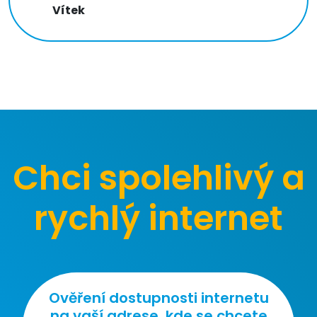
Vítek
Chci spolehlivý a
rychlý internet
Ověření dostupnosti internetu
na vaší adrese, kde se chcete