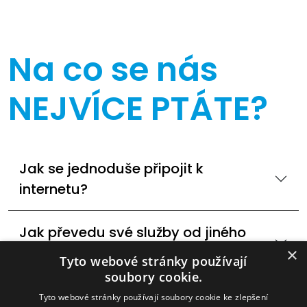
Na co se nás
NEJVÍCE PTÁTE?
Jak se jednoduše připojit k
internetu?
Jak převedu své služby od jiného
poskytovatele internetu?
×
Tyto webové stránky používají
soubory cookie.
Dostupné technologie internetového
Tyto webové stránky používají soubory cookie ke zlepšení