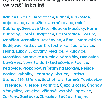
ve vaší lokalitě
Babice u Rosic
,
Běhařovice
,
Blanné
,
Blížkovice
,
Bojanovice
,
Ctidružice
,
Čermákovice
,
Dolní
Dubňany
,
Grešlové Mýto
,
Hluboké Mašůvky
,
Horní
Dubňany
,
Horní Dunajovice
,
Hostěradice
,
Hostim
,
Ivančice
,
Jamolice
,
Jevišovice
,
Jiřice u Moravských
Budějovic
,
Ketkovice
,
Kratochvilka
,
Kuchařovice
,
Lesná
,
Lukov
,
Lukovany
,
Medlice
,
Mikulovice
,
Morašice
,
Moravský Krumlov
,
Němčičky
,
Neslovice
,
Nová Ves
,
Nový Šaldorf-Sedlešovice
,
Pavlice
,
Petrovice
,
Prokopov
,
Příbram na Moravě
,
Rešice
,
Rosice
,
Rybníky
,
Senorady
,
Skalice
,
Slatina
,
Stanoviště
,
Střelice
,
Suchohrdly
,
Šumná
,
Tavíkovice
,
Trstěnice
,
Tulešice
,
Tvořihráz
,
Újezd u Rosic
,
Únanov
,
Vémyslice
,
Vevčice
,
Višňové
,
Vysoké Popovice
,
Zakřany
,
Zastávka
,
Zbraslav
,
Zbýšov
,
Znojmo