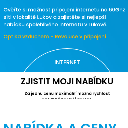
Ověřte si možnost připojení internetu na 60Ghz
síti v lokalitě Lukov a zajistěte si nejlepší
nabídku spolehlivého internetu v Lukově.
Optika vzduchem - Revoluce v připojení
INTERNET
ZJISTIT MOJI NABÍDKU
Za jednu cenu maximální možná rychlost
dotupná na vaší adrese.