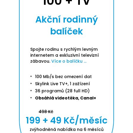
100 + TV
Akční rodinný
balíček
Spojte rodinu s rychlým levným
internetem a exkluzivní televizní
zábavou.
Více o balíčku ...
100 Mb/s bez omezení dat
Skylink Live TV+, 1 zažízení
36 programů (28 full HD)
Obsáhlá videotéka, Canal+
498 Kč
199 + 49 Kč/měsíc
zvýhodněná nabídka na 6 měsíců