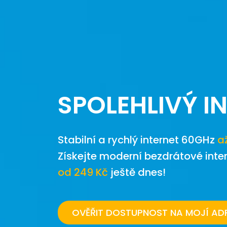
SPOLEHLIVÝ I
Stabilní a rychlý internet 60GHz
a
Získejte moderní bezdrátové inte
od 249 Kč
ještě dnes!
OVĚŘIT DOSTUPNOST NA MOJÍ AD