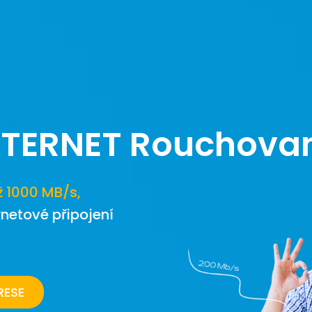
NTERNET
Rouchova
ž 1000 MB/s,
rnetové připojení
RESE