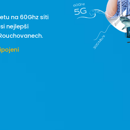
netu na 60Ghz síti
si nejlepší
v Rouchovanech.
ipojení