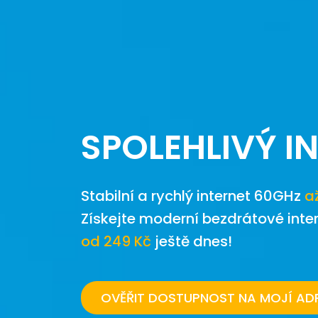
SPOLEHLIVÝ I
Stabilní a rychlý internet 60GHz
a
Získejte moderní bezdrátové inte
od 249 Kč
ještě dnes!
OVĚŘIT DOSTUPNOST NA MOJÍ AD