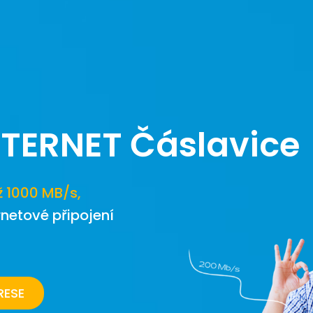
NTERNET
Čáslavice
ž 1000 MB/s,
rnetové připojení
RESE