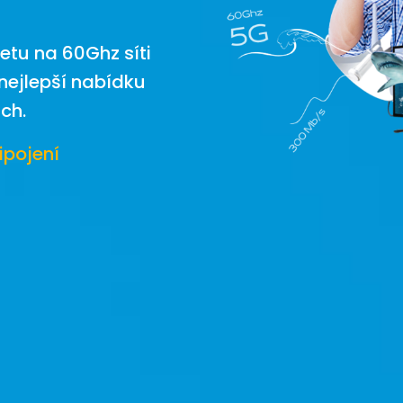
netu na 60Ghz síti
 nejlepší nabídku
ch.
ipojení