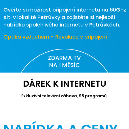
Ověřte si možnost připojení internetu na 60Ghz
síti v lokalitě Petrůvky a zajistěte si nejlepší
nabídku spolehlivého internetu v Petrůvkách.
Optika vzduchem - Revoluce v připojení
ZDARMA TV
NA 1 MĚSÍC
DÁREK K INTERNETU
Exkluzivní televizní zábava, 98 programů,
videotéka Canal+ a Apple TV.