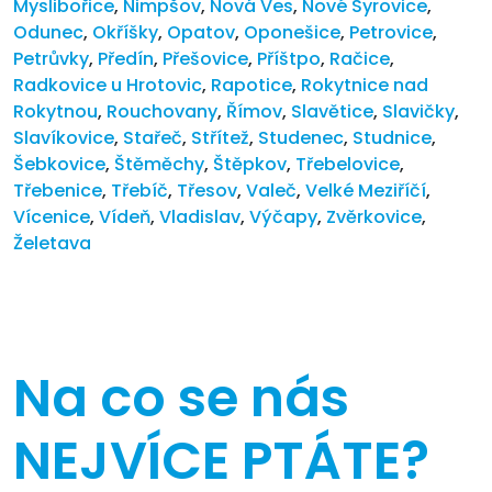
Myslibořice
,
Nimpšov
,
Nová Ves
,
Nové Syrovice
,
Odunec
,
Okříšky
,
Opatov
,
Oponešice
,
Petrovice
,
Petrůvky
,
Předín
,
Přešovice
,
Příštpo
,
Račice
,
Radkovice u Hrotovic
,
Rapotice
,
Rokytnice nad
Rokytnou
,
Rouchovany
,
Římov
,
Slavětice
,
Slavičky
,
Slavíkovice
,
Stařeč
,
Střítež
,
Studenec
,
Studnice
,
Šebkovice
,
Štěměchy
,
Štěpkov
,
Třebelovice
,
Třebenice
,
Třebíč
,
Třesov
,
Valeč
,
Velké Meziříčí
,
Vícenice
,
Vídeň
,
Vladislav
,
Výčapy
,
Zvěrkovice
,
Želetava
Na co se nás
NEJVÍCE PTÁTE?