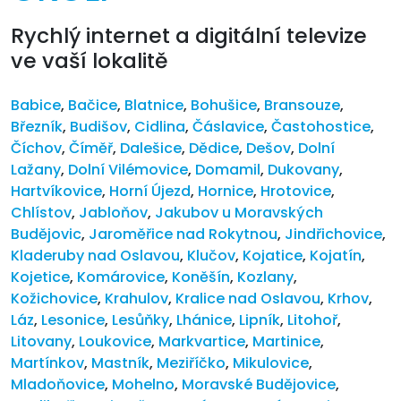
Rychlý internet a digitální televize
ve vaší lokalitě
Babice
,
Bačice
,
Blatnice
,
Bohušice
,
Bransouze
,
Březník
,
Budišov
,
Cidlina
,
Čáslavice
,
Častohostice
,
Číchov
,
Číměř
,
Dalešice
,
Dědice
,
Dešov
,
Dolní
Lažany
,
Dolní Vilémovice
,
Domamil
,
Dukovany
,
Hartvíkovice
,
Horní Újezd
,
Hornice
,
Hrotovice
,
Chlístov
,
Jabloňov
,
Jakubov u Moravských
Budějovic
,
Jaroměřice nad Rokytnou
,
Jindřichovice
,
Kladeruby nad Oslavou
,
Klučov
,
Kojatice
,
Kojatín
,
Kojetice
,
Komárovice
,
Koněšín
,
Kozlany
,
Kožichovice
,
Krahulov
,
Kralice nad Oslavou
,
Krhov
,
Láz
,
Lesonice
,
Lesůňky
,
Lhánice
,
Lipník
,
Litohoř
,
Litovany
,
Loukovice
,
Markvartice
,
Martinice
,
Martínkov
,
Mastník
,
Meziříčko
,
Mikulovice
,
Mladoňovice
,
Mohelno
,
Moravské Budějovice
,