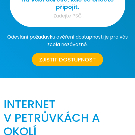
připojit.
Odeslání požadavku ověření dostupnosti je pro vás
zcela nezávazné.
ZJISTIT DOSTUPNOST
INTERNET
V PETRŮVKÁCH A
OKOLÍ