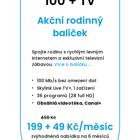
100 + TV
Akční rodinný
balíček
Spojte rodinu s rychlým levným
internetem a exkluzivní televizní
zábavou.
Více o balíčku ...
100 Mb/s bez omezení dat
Skylink Live TV+, 1 zažízení
36 programů (28 full HD)
Obsáhlá videotéka, Canal+
498 Kč
199 + 49 Kč/měsíc
zvýhodněná nabídka na 6 měsíců