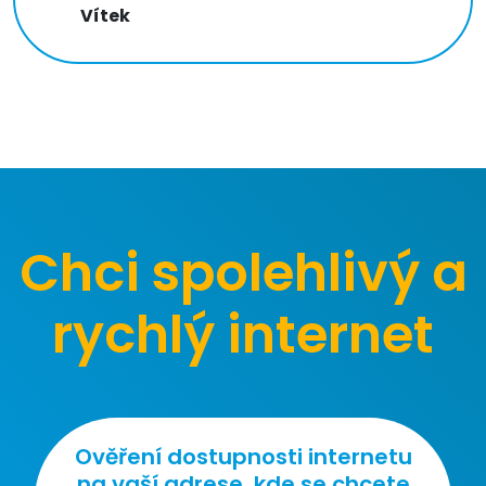
Vítek
Chci spolehlivý a
rychlý internet
Ověření dostupnosti internetu
na vaší adrese, kde se chcete