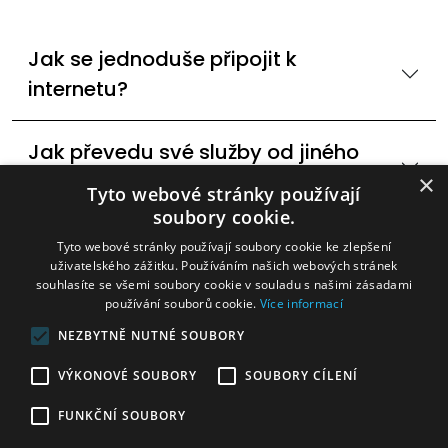
Jak se jednoduše připojit k
internetu?
Jak převedu své služby od jiného
poskytovatele internetu?
×
Tyto webové stránky používají
soubory cookie.
Dostupné technologie internetového
Tyto webové stránky používají soubory cookie ke zlepšení
uživatelského zážitku. Používáním našich webových stránek
připojení? 60Ghz,DSL
souhlasíte se všemi soubory cookie v souladu s našimi zásadami
používání souborů cookie.
Více informací
Mohu změnit rychlost internetu?
NEZBYTNĚ NUTNÉ SOUBORY
VÝKONOVÉ SOUBORY
SOUBORY CÍLENÍ
Internetová televize v Petrůvkách
FUNKČNÍ SOUBORY