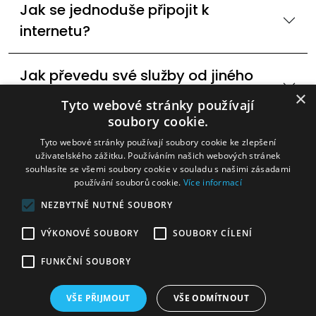
Jak se jednoduše připojit k
internetu?
Jak převedu své služby od jiného
poskytovatele internetu?
×
Tyto webové stránky používají
soubory cookie.
Dostupné technologie internetového
Tyto webové stránky používají soubory cookie ke zlepšení
uživatelského zážitku. Používáním našich webových stránek
připojení? 60Ghz,DSL
souhlasíte se všemi soubory cookie v souladu s našimi zásadami
používání souborů cookie.
Více informací
Mohu změnit rychlost internetu?
NEZBYTNĚ NUTNÉ SOUBORY
VÝKONOVÉ SOUBORY
SOUBORY CÍLENÍ
Internetová televize v Třebíči
FUNKČNÍ SOUBORY
VŠE PŘIJMOUT
VŠE ODMÍTNOUT