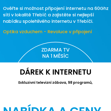
Ověřte si možnost připojení internetu na 60Ghz
síti v lokalitě Třebíč a zajistěte si nejlepší
nabídku spolehlivého internetu v Třebíči.
Optika vzduchem - Revoluce v připojení
ZDARMA TV
NA 1 MĚSÍC
DÁREK K INTERNETU
Exkluzivní televizní zábava, 98 programů,
videotéka Canal+ a Apple TV.