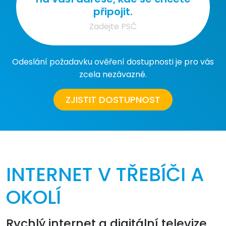
připojit.
Odeslání požadavku ověření dostupnosti je pro vás
zcela nezávazné.
ZJISTIT DOSTUPNOST
INTERNET V TŘEBÍČI A
OKOLÍ
Rychlý internet a digitální televize