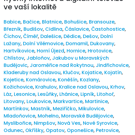
ve vaší lokalitě
Babice
,
Bačice
,
Blatnice
,
Bohušice
,
Bransouze
,
Březník
,
Budišov
,
Cidlina
,
Čáslavice
,
Častohostice
,
Číchov
,
Číměř
,
Dalešice
,
Dědice
,
Dešov
,
Dolní
Lažany
,
Dolní Vilémovice
,
Domamil
,
Dukovany
,
Hartvíkovice
,
Horní Újezd
,
Hornice
,
Hrotovice
,
Chlístov
,
Jabloňov
,
Jakubov u Moravských
Budějovic
,
Jaroměřice nad Rokytnou
,
Jindřichovice
,
Kladeruby nad Oslavou
,
Klučov
,
Kojatice
,
Kojatín
,
Kojetice
,
Komárovice
,
Koněšín
,
Kozlany
,
Kožichovice
,
Krahulov
,
Kralice nad Oslavou
,
Krhov
,
Láz
,
Lesonice
,
Lesůňky
,
Lhánice
,
Lipník
,
Litohoř
,
Litovany
,
Loukovice
,
Markvartice
,
Martinice
,
Martínkov
,
Mastník
,
Meziříčko
,
Mikulovice
,
Mladoňovice
,
Mohelno
,
Moravské Budějovice
,
Myslibořice
,
Nimpšov
,
Nová Ves
,
Nové Syrovice
,
Odunec
,
Okříšky
,
Opatov
,
Oponešice
,
Petrovice
,