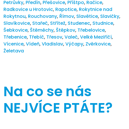
Petrůvky
,
Předín
,
Přešovice
,
Příštpo
,
Račice
,
Radkovice u Hrotovic
,
Rapotice
,
Rokytnice nad
Rokytnou
,
Rouchovany
,
Římov
,
Slavětice
,
Slavičky
,
Slavíkovice
,
Stařeč
,
Střítež
,
Studenec
,
Studnice
,
Šebkovice
,
Štěměchy
,
Štěpkov
,
Třebelovice
,
Třebenice
,
Třebíč
,
Třesov
,
Valeč
,
Velké Meziříčí
,
Vícenice
,
Vídeň
,
Vladislav
,
Výčapy
,
Zvěrkovice
,
Želetava
Na co se nás
NEJVÍCE PTÁTE?