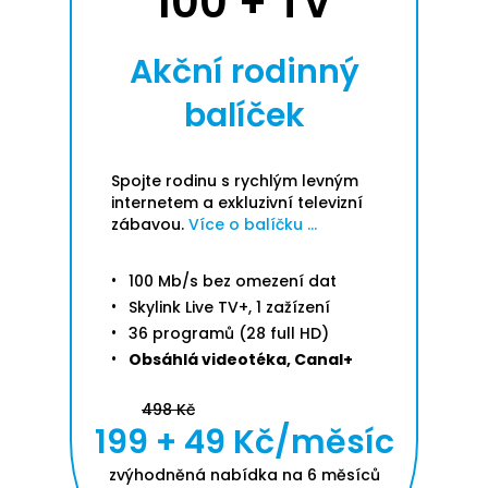
100 + TV
Akční rodinný
balíček
Spojte rodinu s rychlým levným
internetem a exkluzivní televizní
zábavou.
Více o balíčku ...
100 Mb/s bez omezení dat
Skylink Live TV+, 1 zažízení
36 programů (28 full HD)
Obsáhlá videotéka, Canal+
498 Kč
199 + 49 Kč/měsíc
zvýhodněná nabídka na 6 měsíců