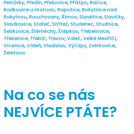
Petrůvky
,
Předín
,
Přešovice
,
Příštpo
,
Račice
,
Radkovice u Hrotovic
,
Rapotice
,
Rokytnice nad
Rokytnou
,
Rouchovany
,
Římov
,
Slavětice
,
Slavičky
,
Slavíkovice
,
Stařeč
,
Střítež
,
Studenec
,
Studnice
,
Šebkovice
,
Štěměchy
,
Štěpkov
,
Třebelovice
,
Třebenice
,
Třebíč
,
Třesov
,
Valeč
,
Velké Meziříčí
,
Vícenice
,
Vídeň
,
Vladislav
,
Výčapy
,
Zvěrkovice
,
Želetava
Na co se nás
NEJVÍCE PTÁTE?