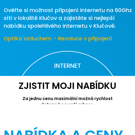
Ověřte si možnost připojení internetu na 60Ghz
síti v lokalitě Klučov a zajistěte si nejlepší
nabídku spolehlivého internetu v Klučově.
Optika vzduchem - Revoluce v připojení
INTERNET
ZJISTIT MOJI NABÍDKU
Za jednu cenu maximální možná rychlost
dotupná na vaší adrese.