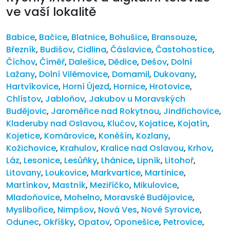
ve vaší lokalitě
Babice
,
Bačice
,
Blatnice
,
Bohušice
,
Bransouze
,
Březník
,
Budišov
,
Cidlina
,
Čáslavice
,
Častohostice
,
Číchov
,
Číměř
,
Dalešice
,
Dědice
,
Dešov
,
Dolní
Lažany
,
Dolní Vilémovice
,
Domamil
,
Dukovany
,
Hartvíkovice
,
Horní Újezd
,
Hornice
,
Hrotovice
,
Chlístov
,
Jabloňov
,
Jakubov u Moravských
Budějovic
,
Jaroměřice nad Rokytnou
,
Jindřichovice
,
Kladeruby nad Oslavou
,
Klučov
,
Kojatice
,
Kojatín
,
Kojetice
,
Komárovice
,
Koněšín
,
Kozlany
,
Kožichovice
,
Krahulov
,
Kralice nad Oslavou
,
Krhov
,
Láz
,
Lesonice
,
Lesůňky
,
Lhánice
,
Lipník
,
Litohoř
,
Litovany
,
Loukovice
,
Markvartice
,
Martinice
,
Martínkov
,
Mastník
,
Meziříčko
,
Mikulovice
,
Mladoňovice
,
Mohelno
,
Moravské Budějovice
,
Myslibořice
,
Nimpšov
,
Nová Ves
,
Nové Syrovice
,
Odunec
,
Okříšky
,
Opatov
,
Oponešice
,
Petrovice
,