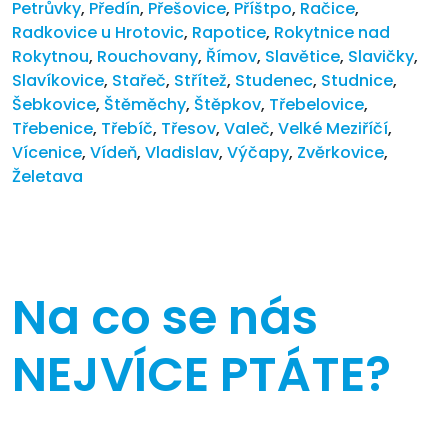
Petrůvky
,
Předín
,
Přešovice
,
Příštpo
,
Račice
,
Radkovice u Hrotovic
,
Rapotice
,
Rokytnice nad
Rokytnou
,
Rouchovany
,
Římov
,
Slavětice
,
Slavičky
,
Slavíkovice
,
Stařeč
,
Střítež
,
Studenec
,
Studnice
,
Šebkovice
,
Štěměchy
,
Štěpkov
,
Třebelovice
,
Třebenice
,
Třebíč
,
Třesov
,
Valeč
,
Velké Meziříčí
,
Vícenice
,
Vídeň
,
Vladislav
,
Výčapy
,
Zvěrkovice
,
Želetava
Na co se nás
NEJVÍCE PTÁTE?