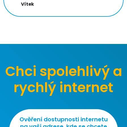
Vítek
Chci spolehlivý a
rychlý internet
Ověření dostupnosti internetu
na vaší adrese, kde se chcete