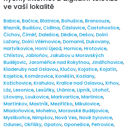
ve vaší lokalitě
Babice
,
Bačice
,
Blatnice
,
Bohušice
,
Bransouze
,
Březník
,
Budišov
,
Cidlina
,
Čáslavice
,
Častohostice
,
Číchov
,
Číměř
,
Dalešice
,
Dědice
,
Dešov
,
Dolní
Lažany
,
Dolní Vilémovice
,
Domamil
,
Dukovany
,
Hartvíkovice
,
Horní Újezd
,
Hornice
,
Hrotovice
,
Chlístov
,
Jabloňov
,
Jakubov u Moravských
Budějovic
,
Jaroměřice nad Rokytnou
,
Jindřichovice
,
Kladeruby nad Oslavou
,
Klučov
,
Kojatice
,
Kojatín
,
Kojetice
,
Komárovice
,
Koněšín
,
Kozlany
,
Kožichovice
,
Krahulov
,
Kralice nad Oslavou
,
Krhov
,
Láz
,
Lesonice
,
Lesůňky
,
Lhánice
,
Lipník
,
Litohoř
,
Litovany
,
Loukovice
,
Markvartice
,
Martinice
,
Martínkov
,
Mastník
,
Meziříčko
,
Mikulovice
,
Mladoňovice
,
Mohelno
,
Moravské Budějovice
,
Myslibořice
,
Nimpšov
,
Nová Ves
,
Nové Syrovice
,
Odunec
,
Okříšky
,
Opatov
,
Oponešice
,
Petrovice
,