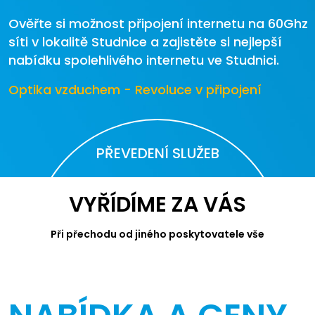
Ověřte si možnost připojení internetu na 60Ghz
síti v lokalitě Studnice a zajistěte si nejlepší
nabídku spolehlivého internetu ve Studnici.
Optika vzduchem - Revoluce v připojení
PŘEVEDENÍ SLUŽEB
VYŘÍDÍME ZA VÁS
Při přechodu od jiného poskytovatele vše
zařídíme. Bez starostí vybírejte ze
zvýhodněné nabídky JaroNetu.