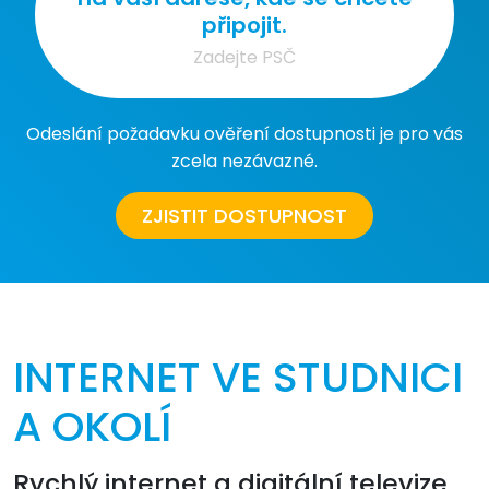
připojit.
Odeslání požadavku ověření dostupnosti je pro vás
zcela nezávazné.
ZJISTIT DOSTUPNOST
INTERNET VE STUDNICI
A OKOLÍ
Rychlý internet a digitální televize