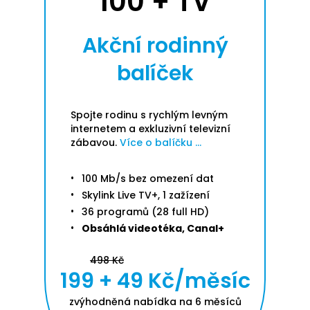
100 + TV
Akční rodinný
balíček
Spojte rodinu s rychlým levným
internetem a exkluzivní televizní
zábavou.
Více o balíčku ...
100 Mb/s bez omezení dat
Skylink Live TV+, 1 zažízení
36 programů (28 full HD)
Obsáhlá videotéka, Canal+
498 Kč
199 + 49 Kč/měsíc
zvýhodněná nabídka na 6 měsíců