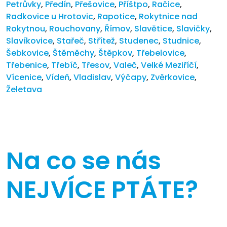
Petrůvky
,
Předín
,
Přešovice
,
Příštpo
,
Račice
,
Radkovice u Hrotovic
,
Rapotice
,
Rokytnice nad
Rokytnou
,
Rouchovany
,
Římov
,
Slavětice
,
Slavičky
,
Slavíkovice
,
Stařeč
,
Střítež
,
Studenec
,
Studnice
,
Šebkovice
,
Štěměchy
,
Štěpkov
,
Třebelovice
,
Třebenice
,
Třebíč
,
Třesov
,
Valeč
,
Velké Meziříčí
,
Vícenice
,
Vídeň
,
Vladislav
,
Výčapy
,
Zvěrkovice
,
Želetava
Na co se nás
NEJVÍCE PTÁTE?