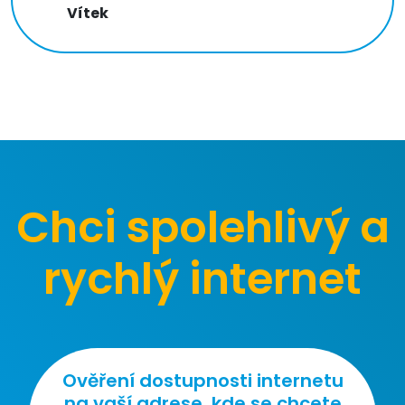
Vítek
Chci spolehlivý a
rychlý internet
Ověření dostupnosti internetu
na vaší adrese, kde se chcete