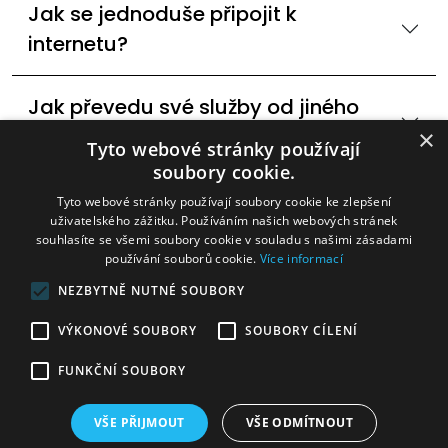
Jak se jednoduše připojit k
internetu?
Jak převedu své služby od jiného
poskytovatele internetu?
×
Tyto webové stránky používají
soubory cookie.
Dostupné technologie internetového
Tyto webové stránky používají soubory cookie ke zlepšení
uživatelského zážitku. Používáním našich webových stránek
připojení? 60Ghz,DSL
souhlasíte se všemi soubory cookie v souladu s našimi zásadami
používání souborů cookie.
Více informací
Mohu změnit rychlost internetu?
NEZBYTNĚ NUTNÉ SOUBORY
VÝKONOVÉ SOUBORY
SOUBORY CÍLENÍ
Internetová televize v Cidlině
FUNKČNÍ SOUBORY
VŠE PŘIJMOUT
VŠE ODMÍTNOUT