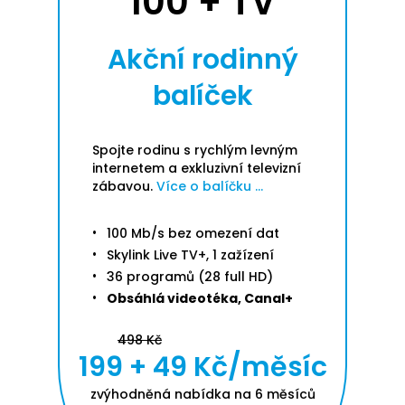
100 + TV
Akční rodinný
balíček
Spojte rodinu s rychlým levným
internetem a exkluzivní televizní
zábavou.
Více o balíčku ...
100 Mb/s bez omezení dat
Skylink Live TV+, 1 zažízení
36 programů (28 full HD)
Obsáhlá videotéka, Canal+
498 Kč
199 + 49 Kč/měsíc
zvýhodněná nabídka na 6 měsíců