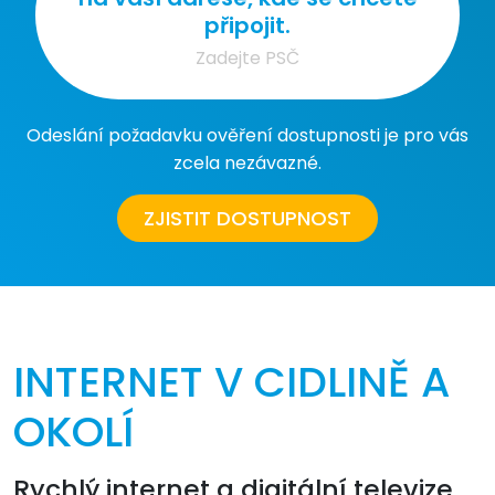
připojit.
Odeslání požadavku ověření dostupnosti je pro vás
zcela nezávazné.
ZJISTIT DOSTUPNOST
INTERNET V CIDLINĚ A
OKOLÍ
Rychlý internet a digitální televize