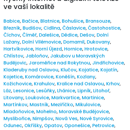
ve vaší lokalitě
Babice
,
Bačice
,
Blatnice
,
Bohušice
,
Bransouze
,
Březník
,
Budišov
,
Cidlina
,
Čáslavice
,
Častohostice
,
Číchov
,
Číměř
,
Dalešice
,
Dědice
,
Dešov
,
Dolní
Lažany
,
Dolní Vilémovice
,
Domamil
,
Dukovany
,
Hartvíkovice
,
Horní Újezd
,
Hornice
,
Hrotovice
,
Chlístov
,
Jabloňov
,
Jakubov u Moravských
Budějovic
,
Jaroměřice nad Rokytnou
,
Jindřichovice
,
Kladeruby nad Oslavou
,
Klučov
,
Kojatice
,
Kojatín
,
Kojetice
,
Komárovice
,
Koněšín
,
Kozlany
,
Kožichovice
,
Krahulov
,
Kralice nad Oslavou
,
Krhov
,
Láz
,
Lesonice
,
Lesůňky
,
Lhánice
,
Lipník
,
Litohoř
,
Litovany
,
Loukovice
,
Markvartice
,
Martinice
,
Martínkov
,
Mastník
,
Meziříčko
,
Mikulovice
,
Mladoňovice
,
Mohelno
,
Moravské Budějovice
,
Myslibořice
,
Nimpšov
,
Nová Ves
,
Nové Syrovice
,
Odunec
,
Okříšky
,
Opatov
,
Oponešice
,
Petrovice
,