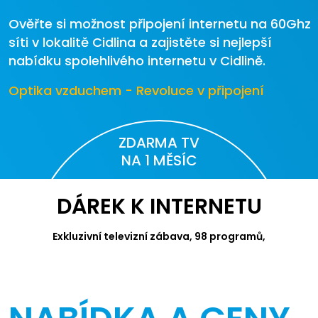
Ověřte si možnost připojení internetu na 60Ghz
síti v lokalitě Cidlina a zajistěte si nejlepší
nabídku spolehlivého internetu v Cidlině.
Optika vzduchem - Revoluce v připojení
ZDARMA TV
NA 1 MĚSÍC
DÁREK K INTERNETU
Exkluzivní televizní zábava, 98 programů,
videotéka Canal+ a Apple TV.