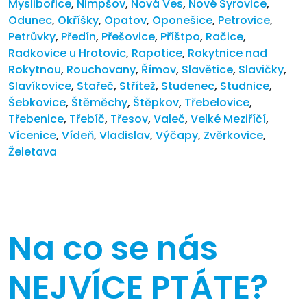
Myslibořice
,
Nimpšov
,
Nová Ves
,
Nové Syrovice
,
Odunec
,
Okříšky
,
Opatov
,
Oponešice
,
Petrovice
,
Petrůvky
,
Předín
,
Přešovice
,
Příštpo
,
Račice
,
Radkovice u Hrotovic
,
Rapotice
,
Rokytnice nad
Rokytnou
,
Rouchovany
,
Římov
,
Slavětice
,
Slavičky
,
Slavíkovice
,
Stařeč
,
Střítež
,
Studenec
,
Studnice
,
Šebkovice
,
Štěměchy
,
Štěpkov
,
Třebelovice
,
Třebenice
,
Třebíč
,
Třesov
,
Valeč
,
Velké Meziříčí
,
Vícenice
,
Vídeň
,
Vladislav
,
Výčapy
,
Zvěrkovice
,
Želetava
Na co se nás
NEJVÍCE PTÁTE?