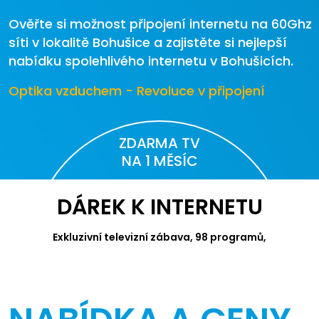
Ověřte si možnost připojení internetu na 60Ghz
síti v lokalitě Bohušice a zajistěte si nejlepší
nabídku spolehlivého internetu v Bohušicích.
Optika vzduchem - Revoluce v připojení
ZDARMA TV
NA 1 MĚSÍC
DÁREK K INTERNETU
Exkluzivní televizní zábava, 98 programů,
videotéka Canal+ a Apple TV.