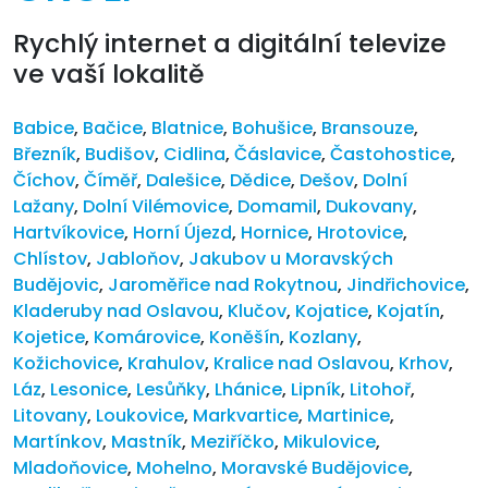
Rychlý internet a digitální televize
ve vaší lokalitě
Babice
,
Bačice
,
Blatnice
,
Bohušice
,
Bransouze
,
Březník
,
Budišov
,
Cidlina
,
Čáslavice
,
Častohostice
,
Číchov
,
Číměř
,
Dalešice
,
Dědice
,
Dešov
,
Dolní
Lažany
,
Dolní Vilémovice
,
Domamil
,
Dukovany
,
Hartvíkovice
,
Horní Újezd
,
Hornice
,
Hrotovice
,
Chlístov
,
Jabloňov
,
Jakubov u Moravských
Budějovic
,
Jaroměřice nad Rokytnou
,
Jindřichovice
,
Kladeruby nad Oslavou
,
Klučov
,
Kojatice
,
Kojatín
,
Kojetice
,
Komárovice
,
Koněšín
,
Kozlany
,
Kožichovice
,
Krahulov
,
Kralice nad Oslavou
,
Krhov
,
Láz
,
Lesonice
,
Lesůňky
,
Lhánice
,
Lipník
,
Litohoř
,
Litovany
,
Loukovice
,
Markvartice
,
Martinice
,
Martínkov
,
Mastník
,
Meziříčko
,
Mikulovice
,
Mladoňovice
,
Mohelno
,
Moravské Budějovice
,