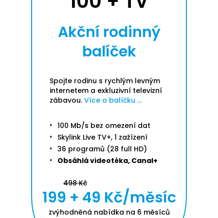
100 + TV
Akční rodinný
balíček
Spojte rodinu s rychlým levným
internetem a exkluzivní televizní
zábavou.
Více o balíčku ...
100 Mb/s bez omezení dat
Skylink Live TV+, 1 zažízení
36 programů (28 full HD)
Obsáhlá videotéka, Canal+
498 Kč
199 + 49 Kč/měsíc
zvýhodněná nabídka na 6 měsíců