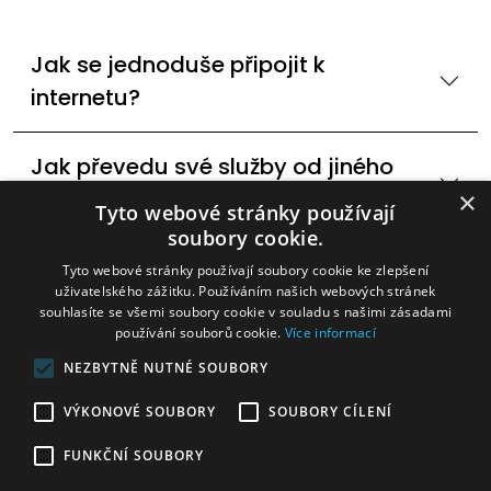
Jak se jednoduše připojit k
internetu?
Jak převedu své služby od jiného
poskytovatele internetu?
×
Tyto webové stránky používají
soubory cookie.
Dostupné technologie internetového
Tyto webové stránky používají soubory cookie ke zlepšení
uživatelského zážitku. Používáním našich webových stránek
připojení? 60Ghz,DSL
souhlasíte se všemi soubory cookie v souladu s našimi zásadami
používání souborů cookie.
Více informací
Mohu změnit rychlost internetu?
NEZBYTNĚ NUTNÉ SOUBORY
VÝKONOVÉ SOUBORY
SOUBORY CÍLENÍ
Internetová televize v Bohušicích
FUNKČNÍ SOUBORY