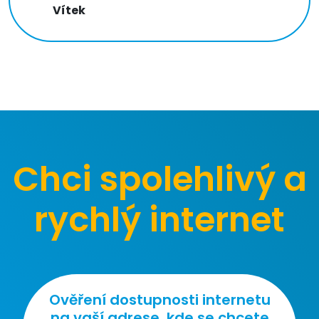
Vítek
Chci spolehlivý a
rychlý internet
Ověření dostupnosti internetu
na vaší adrese, kde se chcete