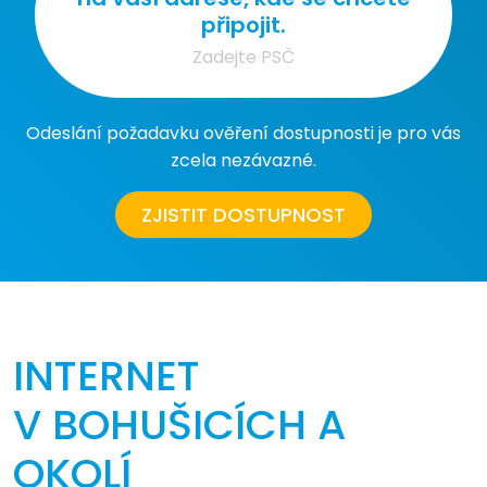
připojit.
Odeslání požadavku ověření dostupnosti je pro vás
zcela nezávazné.
ZJISTIT DOSTUPNOST
INTERNET
V BOHUŠICÍCH A
OKOLÍ