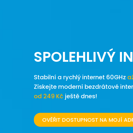
SPOLEHLIVÝ I
Stabilní a rychlý internet 60GHz
a
Získejte moderní bezdrátové inte
od 249 Kč
ještě dnes!
OVĚŘIT DOSTUPNOST NA MOJÍ AD