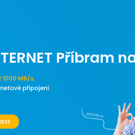
NTERNET
Příbram n
ž 1000 MB/s,
rnetové připojení
RESE