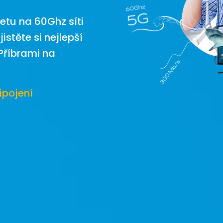
netu na 60Ghz síti
istěte si nejlepší
Příbrami na
ipojení