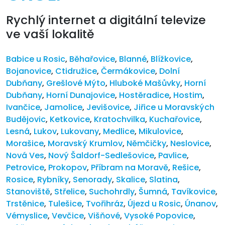
Rychlý internet a digitální televize
ve vaší lokalitě
Babice u Rosic
,
Běhařovice
,
Blanné
,
Blížkovice
,
Bojanovice
,
Ctidružice
,
Čermákovice
,
Dolní
Dubňany
,
Grešlové Mýto
,
Hluboké Mašůvky
,
Horní
Dubňany
,
Horní Dunajovice
,
Hostěradice
,
Hostim
,
Ivančice
,
Jamolice
,
Jevišovice
,
Jiřice u Moravských
Budějovic
,
Ketkovice
,
Kratochvilka
,
Kuchařovice
,
Lesná
,
Lukov
,
Lukovany
,
Medlice
,
Mikulovice
,
Morašice
,
Moravský Krumlov
,
Němčičky
,
Neslovice
,
Nová Ves
,
Nový Šaldorf-Sedlešovice
,
Pavlice
,
Petrovice
,
Prokopov
,
Příbram na Moravě
,
Rešice
,
Rosice
,
Rybníky
,
Senorady
,
Skalice
,
Slatina
,
Stanoviště
,
Střelice
,
Suchohrdly
,
Šumná
,
Tavíkovice
,
Trstěnice
,
Tulešice
,
Tvořihráz
,
Újezd u Rosic
,
Únanov
,
Vémyslice
,
Vevčice
,
Višňové
,
Vysoké Popovice
,