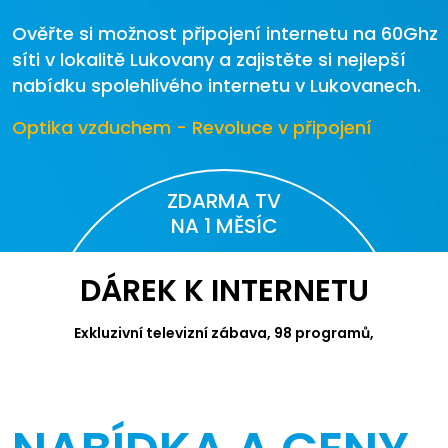
Ověřte si možnost připojení internetu na 60Ghz
síti v lokalitě Lukovany a zajistěte si nejlepší
nabídku spolehlivého internetu v Lukovanech.
Optika vzduchem - Revoluce v připojení
ZDARMA TV
NA 1 MĚSÍC
DÁREK K INTERNETU
Exkluzivní televizní zábava, 98 programů,
videotéka Canal+ a Apple TV.