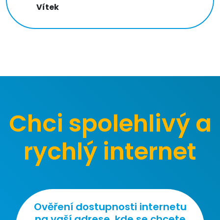
Vítek
Chci spolehlivý a
rychlý internet
Ověření dostupnosti internetu
na vaší adrese, kde se chcete