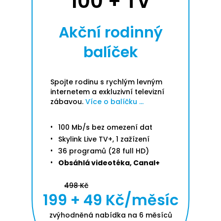
100 + TV
Akční rodinný
balíček
Spojte rodinu s rychlým levným
internetem a exkluzivní televizní
zábavou.
Více o balíčku ...
100 Mb/s bez omezení dat
Skylink Live TV+, 1 zažízení
36 programů (28 full HD)
Obsáhlá videotéka, Canal+
498 Kč
199 + 49 Kč/měsíc
zvýhodněná nabídka na 6 měsíců