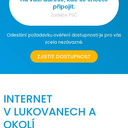
připojit.
Odeslání požadavku ověření dostupnosti je pro vás
zcela nezávazné.
ZJISTIT DOSTUPNOST
INTERNET
V LUKOVANECH A
OKOLÍ