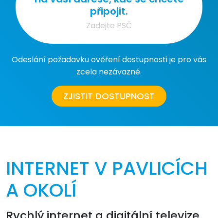
připojit.
Odeslání požadavku ověření dostupnosti je pro vás
zcela nezávazné.
ZJISTIT DOSTUPNOST
INTERNET V PAVLICÍCH
A OKOLÍ
Rychlý internet a digitální televize