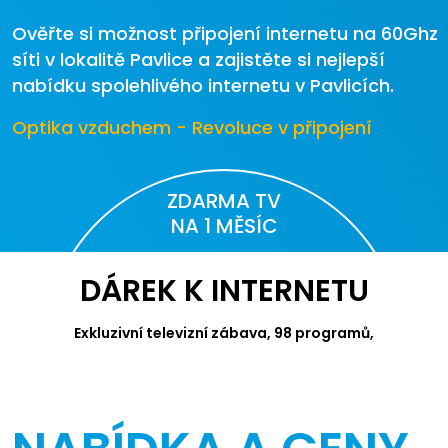
Ověřte si možnost připojení internetu na 60Ghz
síti v lokalitě Pavlice a zajistěte si nejlepší
nabídku spolehlivého internetu v Pavlicích.
Optika vzduchem - Revoluce v připojení
ZDARMA TV
NA 1 MĚSÍC
DÁREK K INTERNETU
Exkluzivní televizní zábava, 98 programů,
videotéka Canal+ a Apple TV.