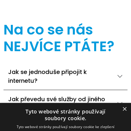
Na co se nás
NEJVÍCE PTÁTE?
Jak se jednoduše připojit k
internetu?
Jak převedu své služby od jiného
poskytovatele internetu?
×
Tyto webové stránky používají
soubory cookie.
Dostupné technologie internetového
Tyto webové stránky používají soubory cookie ke zlepšení