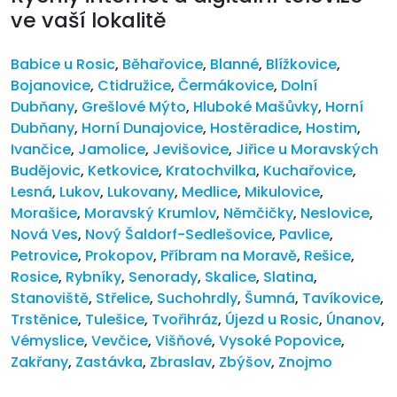
ve vaší lokalitě
Babice u Rosic
,
Běhařovice
,
Blanné
,
Blížkovice
,
Bojanovice
,
Ctidružice
,
Čermákovice
,
Dolní
Dubňany
,
Grešlové Mýto
,
Hluboké Mašůvky
,
Horní
Dubňany
,
Horní Dunajovice
,
Hostěradice
,
Hostim
,
Ivančice
,
Jamolice
,
Jevišovice
,
Jiřice u Moravských
Budějovic
,
Ketkovice
,
Kratochvilka
,
Kuchařovice
,
Lesná
,
Lukov
,
Lukovany
,
Medlice
,
Mikulovice
,
Morašice
,
Moravský Krumlov
,
Němčičky
,
Neslovice
,
Nová Ves
,
Nový Šaldorf-Sedlešovice
,
Pavlice
,
Petrovice
,
Prokopov
,
Příbram na Moravě
,
Rešice
,
Rosice
,
Rybníky
,
Senorady
,
Skalice
,
Slatina
,
Stanoviště
,
Střelice
,
Suchohrdly
,
Šumná
,
Tavíkovice
,
Trstěnice
,
Tulešice
,
Tvořihráz
,
Újezd u Rosic
,
Únanov
,
Vémyslice
,
Vevčice
,
Višňové
,
Vysoké Popovice
,
Zakřany
,
Zastávka
,
Zbraslav
,
Zbýšov
,
Znojmo