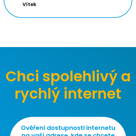
Vítek
Chci spolehlivý a
rychlý internet
Ověření dostupnosti internetu
na vaší adrese, kde se chcete