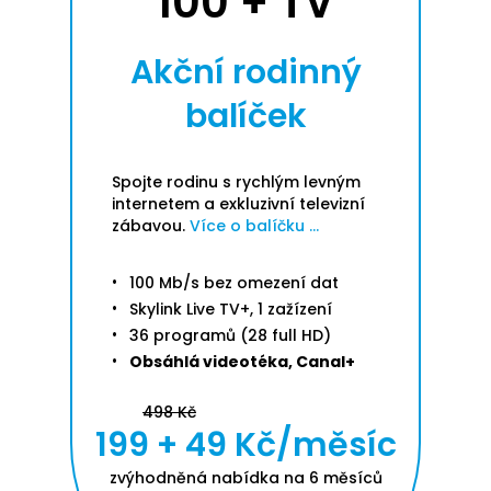
100 + TV
Akční rodinný
balíček
Spojte rodinu s rychlým levným
internetem a exkluzivní televizní
zábavou.
Více o balíčku ...
100 Mb/s bez omezení dat
Skylink Live TV+, 1 zažízení
36 programů (28 full HD)
Obsáhlá videotéka, Canal+
498 Kč
199 + 49 Kč/měsíc
zvýhodněná nabídka na 6 měsíců