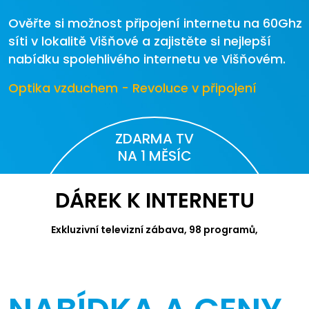
Ověřte si možnost připojení internetu na 60Ghz
síti v lokalitě Višňové a zajistěte si nejlepší
nabídku spolehlivého internetu ve Višňovém.
Optika vzduchem - Revoluce v připojení
ZDARMA TV
NA 1 MĚSÍC
DÁREK K INTERNETU
Exkluzivní televizní zábava, 98 programů,
videotéka Canal+ a Apple TV.