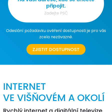
připojit.
Odeslání požadavku ověření dostupnosti je pro vás
zcela nezávazné.
ZJISTIT DOSTUPNOST
INTERNET
VE VIŠŇOVÉM A OKOLÍ
Rychlý internet a digitální televize