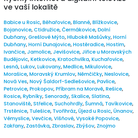
ve vaší lokalitě
Babice u Rosic
,
Běhařovice
,
Blanné
,
Blížkovice
,
Bojanovice
,
Ctidružice
,
Čermákovice
,
Dolní
Dubňany
,
Grešlové Mýto
,
Hluboké Mašůvky
,
Horní
Dubňany
,
Horní Dunajovice
,
Hostěradice
,
Hostim
,
Ivančice
,
Jamolice
,
Jevišovice
,
Jiřice u Moravských
Budějovic
,
Ketkovice
,
Kratochvilka
,
Kuchařovice
,
Lesná
,
Lukov
,
Lukovany
,
Medlice
,
Mikulovice
,
Morašice
,
Moravský Krumlov
,
Němčičky
,
Neslovice
,
Nová Ves
,
Nový Šaldorf-Sedlešovice
,
Pavlice
,
Petrovice
,
Prokopov
,
Příbram na Moravě
,
Rešice
,
Rosice
,
Rybníky
,
Senorady
,
Skalice
,
Slatina
,
Stanoviště
,
Střelice
,
Suchohrdly
,
Šumná
,
Tavíkovice
,
Trstěnice
,
Tulešice
,
Tvořihráz
,
Újezd u Rosic
,
Únanov
,
Vémyslice
,
Vevčice
,
Višňové
,
Vysoké Popovice
,
Zakřany
,
Zastávka
,
Zbraslav
,
Zbýšov
,
Znojmo