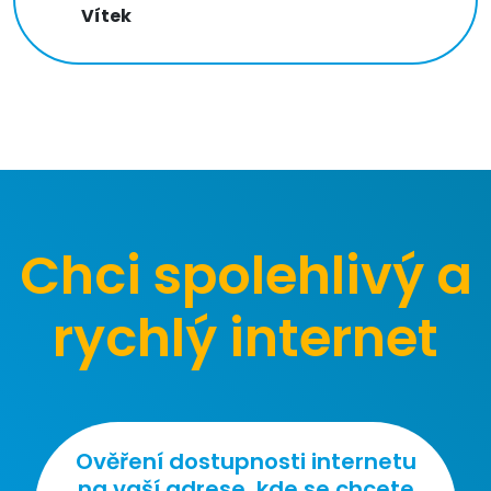
Vítek
Chci spolehlivý a
rychlý internet
Ověření dostupnosti internetu
na vaší adrese, kde se chcete