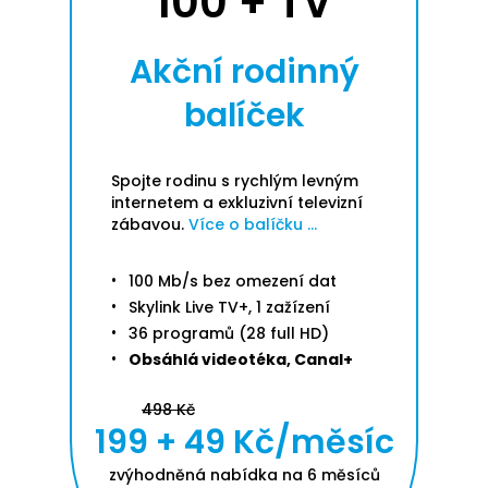
100 + TV
Akční rodinný
balíček
Spojte rodinu s rychlým levným
internetem a exkluzivní televizní
zábavou.
Více o balíčku ...
100 Mb/s bez omezení dat
Skylink Live TV+, 1 zažízení
36 programů (28 full HD)
Obsáhlá videotéka, Canal+
498 Kč
199 + 49 Kč/měsíc
zvýhodněná nabídka na 6 měsíců