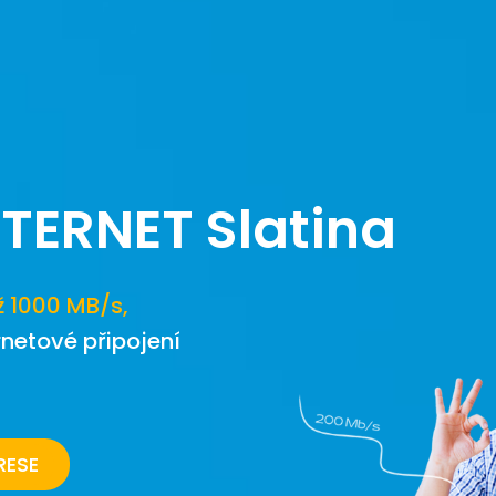
NTERNET
Slatina
ž 1000 MB/s,
rnetové připojení
RESE