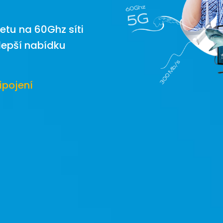
netu na 60Ghz síti
ejlepší nabídku
ipojení