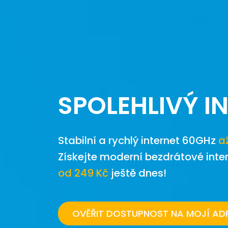
SPOLEHLIVÝ I
Stabilní a rychlý internet 60GHz
a
Získejte moderní bezdrátové inte
od 249 Kč
ještě dnes!
OVĚŘIT DOSTUPNOST NA MOJÍ AD