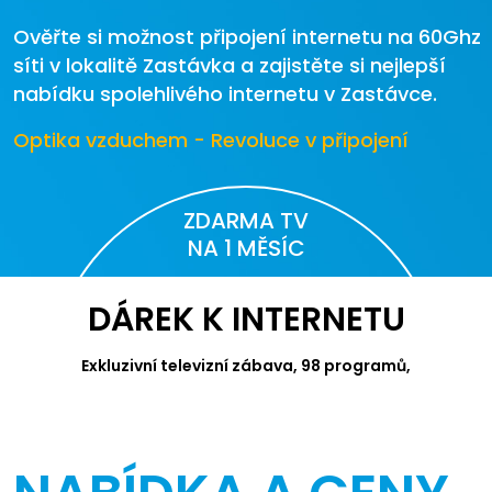
Ověřte si možnost připojení internetu na 60Ghz
síti v lokalitě Zastávka a zajistěte si nejlepší
nabídku spolehlivého internetu v Zastávce.
Optika vzduchem - Revoluce v připojení
ZDARMA TV
NA 1 MĚSÍC
DÁREK K INTERNETU
Exkluzivní televizní zábava, 98 programů,
videotéka Canal+ a Apple TV.