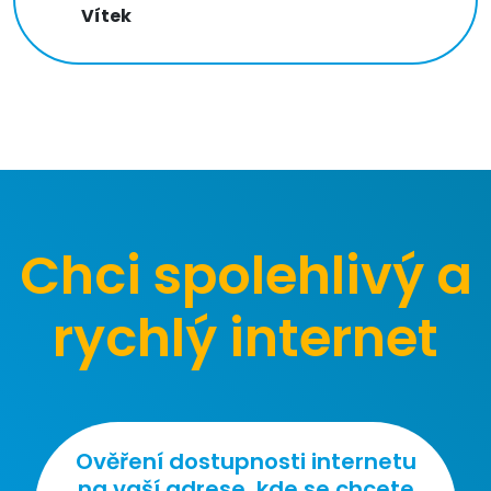
Vítek
Chci spolehlivý a
rychlý internet
Ověření dostupnosti internetu
na vaší adrese, kde se chcete