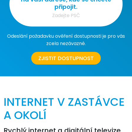
připojit.
Odeslání požadavku ověření dostupnosti je pro vás
zcela nezávazné.
ZJISTIT DOSTUPNOST
INTERNET V ZASTÁVCE
A OKOLÍ
Rychlý internet a digitální televize