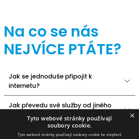
Na co se nás
NEJVÍCE PTÁTE?
Jak se jednoduše připojit k
internetu?
Jak převedu své služby od jiného
poskytovatele internetu?
×
Tyto webové stránky používají
soubory cookie.
Dostupné technologie internetového
Tyto webové stránky používají soubory cookie ke zlepšení