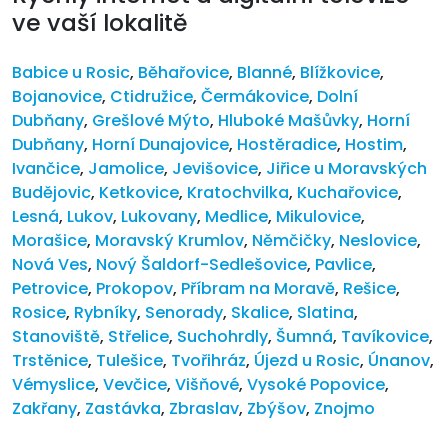
ve vaší lokalitě
Babice u Rosic
,
Běhařovice
,
Blanné
,
Blížkovice
,
Bojanovice
,
Ctidružice
,
Čermákovice
,
Dolní
Dubňany
,
Grešlové Mýto
,
Hluboké Mašůvky
,
Horní
Dubňany
,
Horní Dunajovice
,
Hostěradice
,
Hostim
,
Ivančice
,
Jamolice
,
Jevišovice
,
Jiřice u Moravských
Budějovic
,
Ketkovice
,
Kratochvilka
,
Kuchařovice
,
Lesná
,
Lukov
,
Lukovany
,
Medlice
,
Mikulovice
,
Morašice
,
Moravský Krumlov
,
Němčičky
,
Neslovice
,
Nová Ves
,
Nový Šaldorf-Sedlešovice
,
Pavlice
,
Petrovice
,
Prokopov
,
Příbram na Moravě
,
Rešice
,
Rosice
,
Rybníky
,
Senorady
,
Skalice
,
Slatina
,
Stanoviště
,
Střelice
,
Suchohrdly
,
Šumná
,
Tavíkovice
,
Trstěnice
,
Tulešice
,
Tvořihráz
,
Újezd u Rosic
,
Únanov
,
Vémyslice
,
Vevčice
,
Višňové
,
Vysoké Popovice
,
Zakřany
,
Zastávka
,
Zbraslav
,
Zbýšov
,
Znojmo