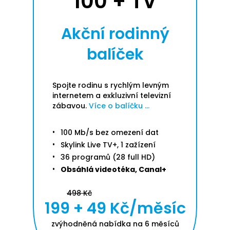
100 + TV
Akční rodinný
balíček
Spojte rodinu s rychlým levným
internetem a exkluzivní televizní
zábavou.
Více o balíčku ...
100 Mb/s bez omezení dat
Skylink Live TV+, 1 zažízení
36 programů (28 full HD)
Obsáhlá videotéka, Canal+
498 Kč
199 + 49 Kč/měsíc
zvýhodněná nabídka na 6 měsíců