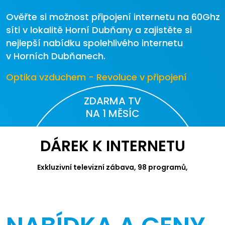
Ověřte si možnost připojení internetu na 60Ghz
síti v lokalitě Horní Dubňany a zajistěte si
nejlepší nabídku spolehlivého internetu
v Horních Dubňanech.
Optika vzduchem - Revoluce v připojení
ZDARMA TV
NA 1 MĚSÍC
DÁREK K INTERNETU
Exkluzivní televizní zábava, 98 programů,
videotéka Canal+ a Apple TV.