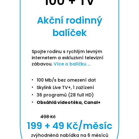
100 + TV
Akční rodinný
balíček
Spojte rodinu s rychlým levným
internetem a exkluzivní televizní
zábavou.
Více o balíčku ...
100 Mb/s bez omezení dat
Skylink Live TV+, 1 zažízení
36 programů (28 full HD)
Obsáhlá videotéka, Canal+
498 Kč
199 + 49 Kč/měsíc
zvýhodněná nabídka na 6 měsíců