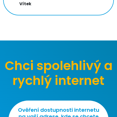
Vítek
Chci spolehlivý a
rychlý internet
Ověření dostupnosti internetu
na vaší adrese, kde se chcete