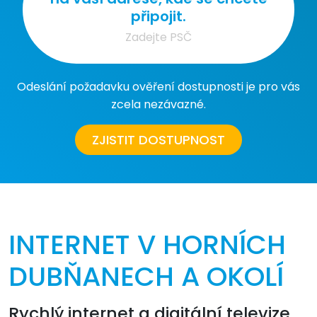
připojit.
Odeslání požadavku ověření dostupnosti je pro vás
zcela nezávazné.
ZJISTIT DOSTUPNOST
INTERNET V HORNÍCH
DUBŇANECH A OKOLÍ
Rychlý internet a digitální televize