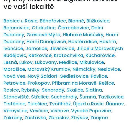
ve vaší lokalitě
Babice u Rosic
,
Běhařovice
,
Blanné
,
Blížkovice
,
Bojanovice
,
Ctidružice
,
Čermákovice
,
Dolní
Dubňany
,
Grešlové Mýto
,
Hluboké Mašůvky
,
Horní
Dubňany
,
Horní Dunajovice
,
Hostěradice
,
Hostim
,
Ivančice
,
Jamolice
,
Jevišovice
,
Jiřice u Moravských
Budějovic
,
Ketkovice
,
Kratochvilka
,
Kuchařovice
,
Lesná
,
Lukov
,
Lukovany
,
Medlice
,
Mikulovice
,
Morašice
,
Moravský Krumlov
,
Němčičky
,
Neslovice
,
Nová Ves
,
Nový Šaldorf-Sedlešovice
,
Pavlice
,
Petrovice
,
Prokopov
,
Příbram na Moravě
,
Rešice
,
Rosice
,
Rybníky
,
Senorady
,
Skalice
,
Slatina
,
Stanoviště
,
Střelice
,
Suchohrdly
,
Šumná
,
Tavíkovice
,
Trstěnice
,
Tulešice
,
Tvořihráz
,
Újezd u Rosic
,
Únanov
,
Vémyslice
,
Vevčice
,
Višňové
,
Vysoké Popovice
,
Zakřany
,
Zastávka
,
Zbraslav
,
Zbýšov
,
Znojmo