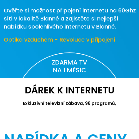
Ověřte si možnost připojení internetu na 60Ghz
síti v lokalitě Blanné a zajistěte si nejlepší
nabídku spolehlivého internetu v Blanné.
Optika vzduchem - Revoluce v připojení
ZDARMA TV
NA 1 MĚSÍC
DÁREK K INTERNETU
Exkluzivní televizní zábava, 98 programů,
videotéka Canal+ a Apple TV.