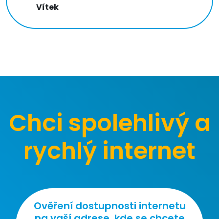
Vítek
Chci spolehlivý a
rychlý internet
Ověření dostupnosti internetu
na vaší adrese, kde se chcete