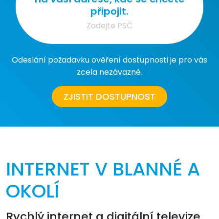
připojit.
Odeslání požadavku ověření dostupnosti je pro vás
zcela nezávazné.
ZJISTIT DOSTUPNOST
INTERNET V BLANNÉ A
OKOLÍ
Rychlý internet a digitální televize