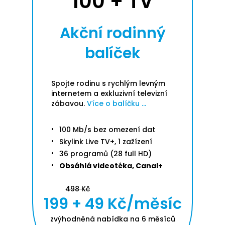
100 + TV
Akční rodinný
balíček
Spojte rodinu s rychlým levným
internetem a exkluzivní televizní
zábavou.
Více o balíčku ...
100 Mb/s bez omezení dat
Skylink Live TV+, 1 zažízení
36 programů (28 full HD)
Obsáhlá videotéka, Canal+
498 Kč
199 + 49 Kč/měsíc
zvýhodněná nabídka na 6 měsíců