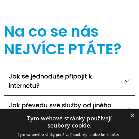
Na co se nás
NEJVÍCE PTÁTE?
Jak se jednoduše připojit k
internetu?
Jak převedu své služby od jiného
poskytovatele internetu?
×
Tyto webové stránky používají
soubory cookie.
Dostupné technologie internetového
Tyto webové stránky používají soubory cookie ke zlepšení