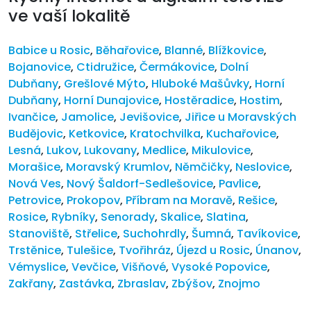
ve vaší lokalitě
Babice u Rosic
,
Běhařovice
,
Blanné
,
Blížkovice
,
Bojanovice
,
Ctidružice
,
Čermákovice
,
Dolní
Dubňany
,
Grešlové Mýto
,
Hluboké Mašůvky
,
Horní
Dubňany
,
Horní Dunajovice
,
Hostěradice
,
Hostim
,
Ivančice
,
Jamolice
,
Jevišovice
,
Jiřice u Moravských
Budějovic
,
Ketkovice
,
Kratochvilka
,
Kuchařovice
,
Lesná
,
Lukov
,
Lukovany
,
Medlice
,
Mikulovice
,
Morašice
,
Moravský Krumlov
,
Němčičky
,
Neslovice
,
Nová Ves
,
Nový Šaldorf-Sedlešovice
,
Pavlice
,
Petrovice
,
Prokopov
,
Příbram na Moravě
,
Rešice
,
Rosice
,
Rybníky
,
Senorady
,
Skalice
,
Slatina
,
Stanoviště
,
Střelice
,
Suchohrdly
,
Šumná
,
Tavíkovice
,
Trstěnice
,
Tulešice
,
Tvořihráz
,
Újezd u Rosic
,
Únanov
,
Vémyslice
,
Vevčice
,
Višňové
,
Vysoké Popovice
,
Zakřany
,
Zastávka
,
Zbraslav
,
Zbýšov
,
Znojmo