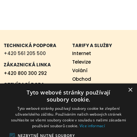
TECHNICKÁ PODPORA
TARIFY A SLUŽBY
+420 561 205 500
Internet
Televize
ZÁKAZNICKÁ LINKA
Volání
+420 800 300 292
Obchod
OTEVÍRACÍ DOBA
Novinky
×
Tyto webové stránky používají
PO-PÁ od 7.00 do 15.30
soubory cookie.
hod.
Tyto webové stránky používají soubory cookie ke zlepšení
DALŠÍ INFORMACE
DOKUMENTY KE STAŽENÍ
uživatelského zážitku. Používáním našich webových stránek
souhlasíte se všemi soubory cookie v souladu s našimi zásadami
Mapa pokrytí
Všeobecné obchodní
používání souborů cookie.
Více informací
podmínky
Test rychlosti internetu
NEZBYTNĚ NUTNÉ SOUBORY
Ochrana osobních údajů