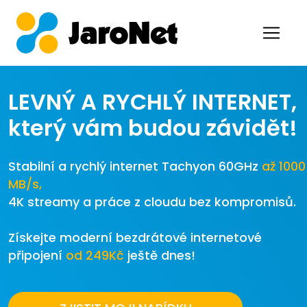
LEVNÝ A RYCHLÝ INTERNET,
který vám budou závidět!
Stabilní a rychlý internet Tachyon 60GHz
až 1000
MB/s,
4K streamy a práce z cloudu bez kompromisů.
Získejte moderní bezdrátové internetové
připojení
od 249Kč
ještě dnes!