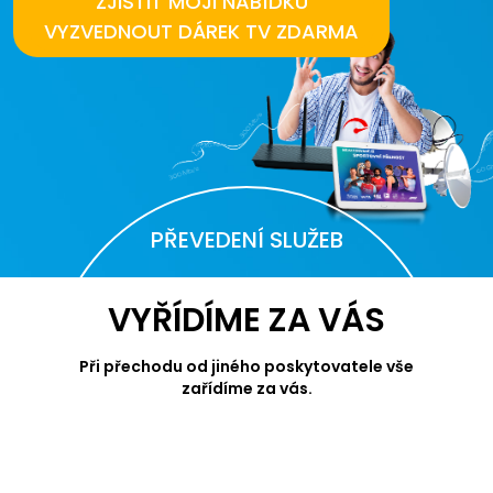
ZJISTIT MOJI NABÍDKU
VYZVEDNOUT DÁREK TV ZDARMA
PŘEVEDENÍ SLUŽEB
VYŘÍDÍME ZA VÁS
Při přechodu od jiného poskytovatele vše
zařídíme za vás.