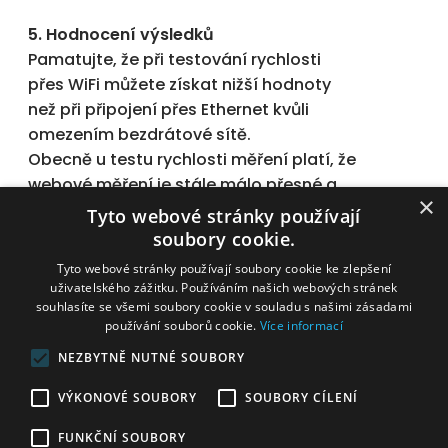
5. Hodnocení výsledků
Pamatujte, že při testování rychlosti
přes WiFi můžete získat nižší hodnoty
než při připojení přes Ethernet kvůli
omezením bezdrátové sítě.
Obecně u testu rychlosti měření platí, že
webové měření je stále málo přesné a
×
odchylky mohou být velké. Pouze
Tyto webové stránky používají
aplikace, která obchází i vadná
soubory cookie.
nastavení prohlížeče nebo jeho chyby,
Tyto webové stránky používají soubory cookie ke zlepšení
může mít dostatečnou přesnost pro
uživatelského zážitku. Používáním našich webových stránek
souhlasíte se všemi soubory cookie v souladu s našimi zásadami
hodnocení kvality služby.
používání souborů cookie.
Více informací
Pokud i po provedení všech kroků
NEZBYTNĚ NUTNÉ SOUBORY
zaznamenáváte nízkou rychlost,
VÝKONOVÉ SOUBORY
SOUBORY CÍLENÍ
obraťte se na nás pro další diagnostiku
nebo pomoc.
FUNKČNÍ SOUBORY