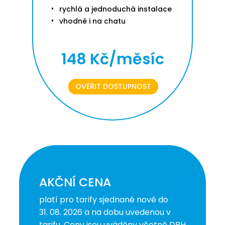
rychlá a jednoduchá instalace
vhodné i na chatu
148 Kč/měsíc
OVĚŘIT DOSTUPNOST
AKČNÍ CENA
platí pro tarify sjednané nově do
31. 08. 2026 a na dobu uvedenou v
tarifu. Ceny jsou uváděny včetně DPH