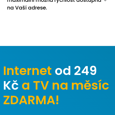
maximální možná rychlost dostupná
na Vaší adrese.
Internet
od 249
Kč
a TV na měsíc
ZDARMA!