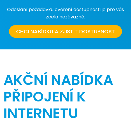
Odeslání požadavku ověření dostupnosti je pro vás
zcela nezávazné.
CHCI NABÍDKU A ZJISTIT DOSTUPNOST
AKČNÍ NABÍDKA
PŘIPOJENÍ K
INTERNETU